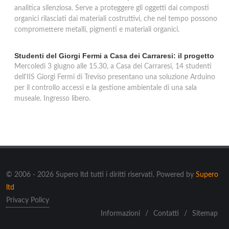
analitica silenziosa. Serve a proteggere gli oggetti dai composti
organici rilasciati dai materiali costruttivi, che nel tempo possono
compromettere metalli, pigmenti e materiali organici.
Studenti del Giorgi Fermi a Casa dei Carraresi: il progetto
Mercoledì 3 giugno alle 15.30, a Casa dei Carraresi, 14 studenti
dell'IIS Giorgi Fermi di Treviso presentano una soluzione Arduino
per il controllo accessi e la gestione ambientale di una sala
museale. Ingresso libero.
© 2006 - 2026 Supero ltd tutti i diritti riservati. Powered by
Supero
ltd
Privacy Policy
Informazioni
/
Contatti
/
Sitemap