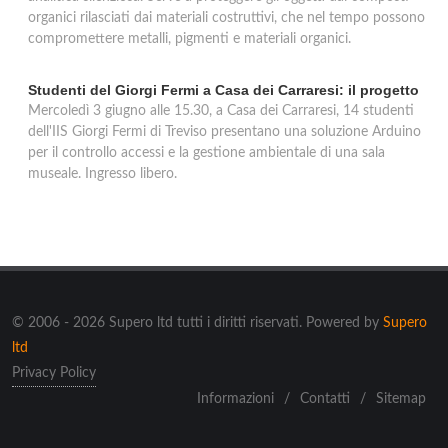
organici rilasciati dai materiali costruttivi, che nel tempo possono
compromettere metalli, pigmenti e materiali organici.
Studenti del Giorgi Fermi a Casa dei Carraresi: il progetto
Mercoledì 3 giugno alle 15.30, a Casa dei Carraresi, 14 studenti
dell'IIS Giorgi Fermi di Treviso presentano una soluzione Arduino
per il controllo accessi e la gestione ambientale di una sala
museale. Ingresso libero.
© 2006 - 2026 Supero ltd tutti i diritti riservati. Powered by
Supero
ltd
Privacy Policy
Informazioni
/
Contatti
/
Sitemap