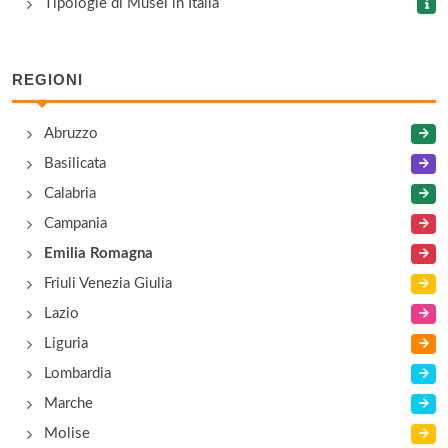
Tipologie di Musei in Italia
Mostra permanente Francesco Olivucci (1899-
1985)
REGIONI
via Albicini 25, Forlì
Abruzzo
Museo Archeologico
Basilicata
via Montalti 6, Cesena
Calabria
Campania
Emilia Romagna
Friuli Venezia Giulia
Lazio
Liguria
Lombardia
Marche
Molise