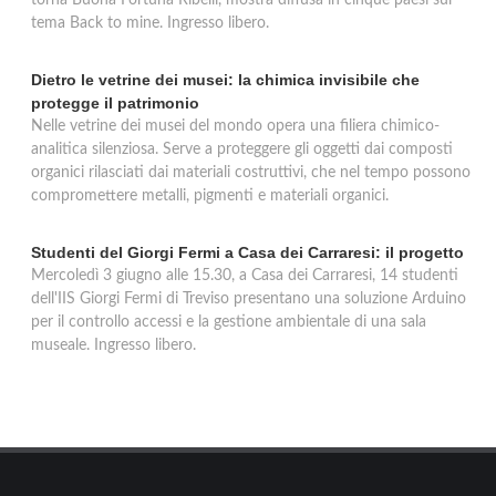
torna Buona Fortuna Ribelli, mostra diffusa in cinque paesi sul
tema Back to mine. Ingresso libero.
Dietro le vetrine dei musei: la chimica invisibile che
protegge il patrimonio
Nelle vetrine dei musei del mondo opera una filiera chimico-
analitica silenziosa. Serve a proteggere gli oggetti dai composti
organici rilasciati dai materiali costruttivi, che nel tempo possono
compromettere metalli, pigmenti e materiali organici.
Studenti del Giorgi Fermi a Casa dei Carraresi: il progetto
Mercoledì 3 giugno alle 15.30, a Casa dei Carraresi, 14 studenti
dell'IIS Giorgi Fermi di Treviso presentano una soluzione Arduino
per il controllo accessi e la gestione ambientale di una sala
museale. Ingresso libero.