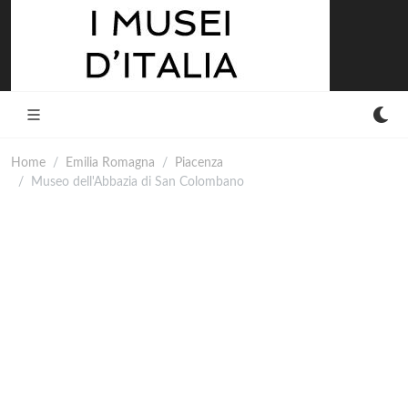
Home
Emilia Romagna
Piacenza
Museo dell'Abbazia di San Colombano