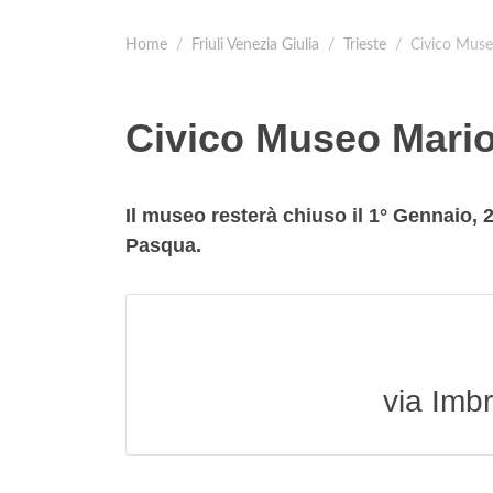
Home
Friuli Venezia Giulia
Trieste
Civico Mus
Civico Museo Mari
Il museo resterà chiuso il 1° Gennaio, 
Pasqua.
via Imbr