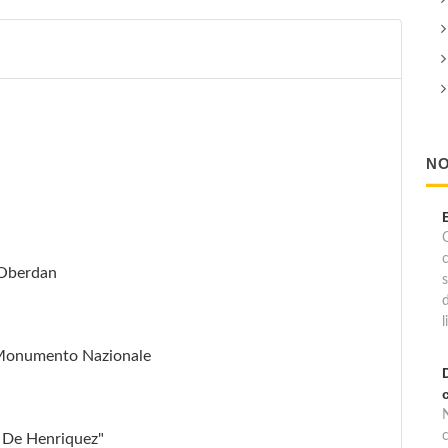
NO
C
 Oberdan
l
- Monumento Nazionale
c
o De Henriquez"