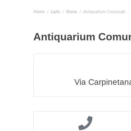
Home
Lazio
Roma
Antiquarium Comunale
Antiquarium Comu
Via Carpinetan