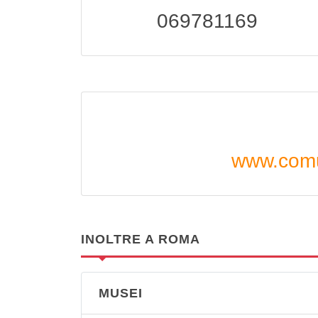
069781169
www.comun
INOLTRE A ROMA
MUSEI