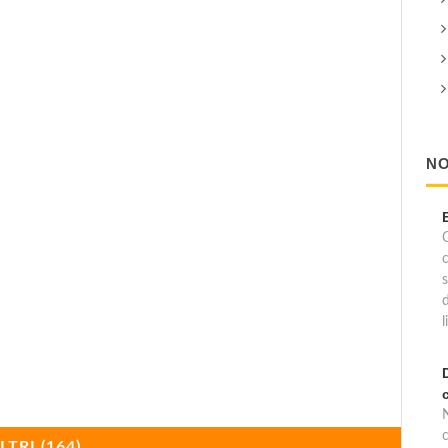
NO
C
l
c
LTRI (164)