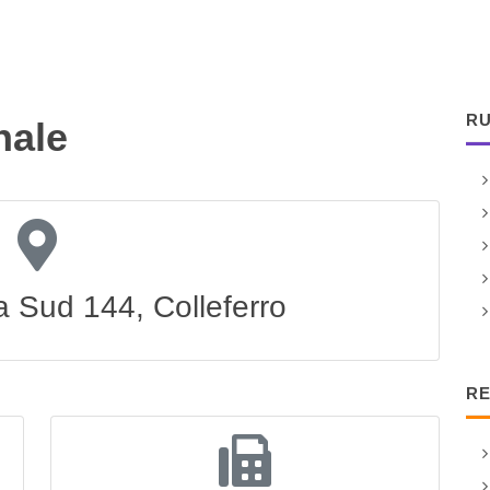
RU
nale
a Sud 144, Colleferro
RE