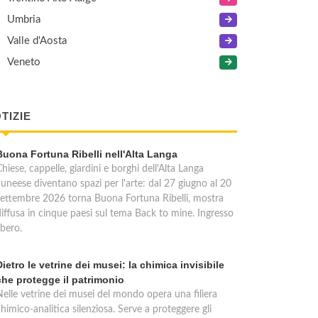
Umbria
Valle d'Aosta
Veneto
TIZIE
Buona Fortuna Ribelli nell'Alta Langa
hiese, cappelle, giardini e borghi dell'Alta Langa
cuneese diventano spazi per l'arte: dal 27 giugno al 20
settembre 2026 torna Buona Fortuna Ribelli, mostra
diffusa in cinque paesi sul tema Back to mine. Ingresso
ibero.
Dietro le vetrine dei musei: la chimica invisibile
che protegge il patrimonio
Nelle vetrine dei musei del mondo opera una filiera
himico-analitica silenziosa. Serve a proteggere gli