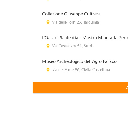
Collezione Giuseppe Cultrera
Via delle Torri 29, Tarquinia
L'Oasi di Sapientia - Mostra Mineraria Pe
Via Cassia km 51, Sutri
Museo Archeologico dell'Agro Falisco
via del Forte 86, Civita Castellana
Museo Civico
via 13 Settembre , Nepi
Museo Civico Archeologico
piazza Cavalieri di Vittorio Veneto , Ischia d