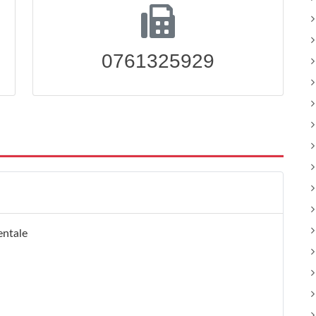
0761325929
entale