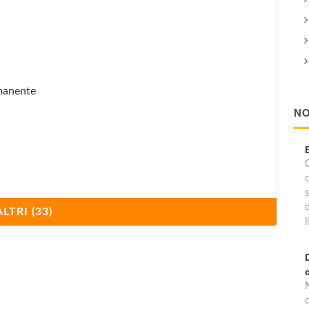
rmanente
NO
C
ALTRI (33)
l
i Castro
c