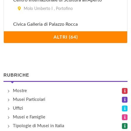
Centro Internazionale di Scultura all'Aperto
Molo Umberto I , Portofino
Civica Galleria di Palazzo Rocca
Via Costaguta 2, Chiavari
ALTRI (64)
Civico Museo Archeologico: Sezione del Museo
Storico Alta Valle Scrivia
frazione San Bartolomeo di Vallecalda , Savignone
RUBRICHE
Ecomuseo dell'Ardesia - La Via della Pietra Nera
Viale Italia 25/a, Cicagna
Mostre
Musei Particolari
Galata Museo del Mare
Uffizi
calata dei Mari 1, Genova
Musei e Famiglie
Tipologie di Musei in Italia
Galleria d'Arte Moderna - Collezione Wolfson