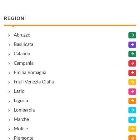
via Capolungo 3, Genova
REGIONI
Galleria di Palazzo Reale
via Balbi 10, Genova
Abruzzo
Basilicata
Galleria Nazionale di Palazzo Spinola
Calabria
piazza Pellicceria 1, Genova
Campania
Emilia Romagna
Friuli Venezia Giulia
Lazio
Liguria
Lombardia
Marche
Molise
Piemonte