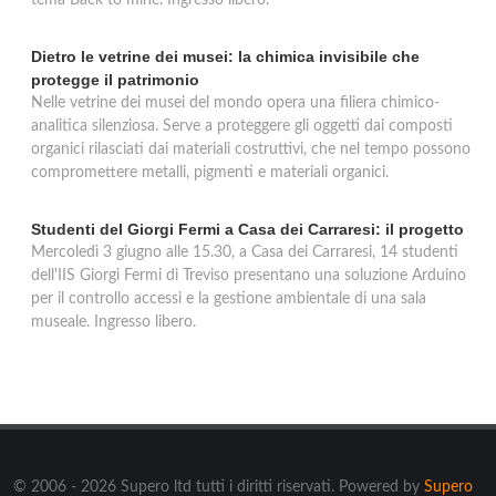
tema Back to mine. Ingresso libero.
Dietro le vetrine dei musei: la chimica invisibile che
protegge il patrimonio
Nelle vetrine dei musei del mondo opera una filiera chimico-
analitica silenziosa. Serve a proteggere gli oggetti dai composti
organici rilasciati dai materiali costruttivi, che nel tempo possono
compromettere metalli, pigmenti e materiali organici.
Studenti del Giorgi Fermi a Casa dei Carraresi: il progetto
Mercoledì 3 giugno alle 15.30, a Casa dei Carraresi, 14 studenti
dell'IIS Giorgi Fermi di Treviso presentano una soluzione Arduino
per il controllo accessi e la gestione ambientale di una sala
museale. Ingresso libero.
© 2006 - 2026 Supero ltd tutti i diritti riservati. Powered by
Supero