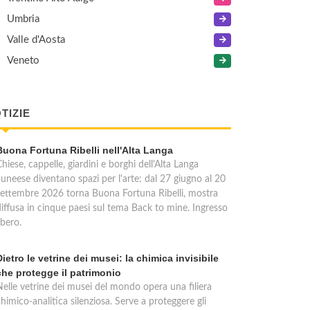
Umbria
Valle d'Aosta
Veneto
TIZIE
Buona Fortuna Ribelli nell'Alta Langa
hiese, cappelle, giardini e borghi dell'Alta Langa
cuneese diventano spazi per l'arte: dal 27 giugno al 20
settembre 2026 torna Buona Fortuna Ribelli, mostra
diffusa in cinque paesi sul tema Back to mine. Ingresso
ibero.
Dietro le vetrine dei musei: la chimica invisibile
che protegge il patrimonio
Nelle vetrine dei musei del mondo opera una filiera
himico-analitica silenziosa. Serve a proteggere gli