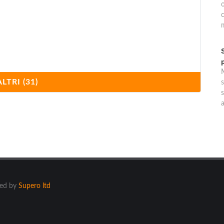
o
m
ALTRI (31)
s
s
he
ered by
Supero ltd