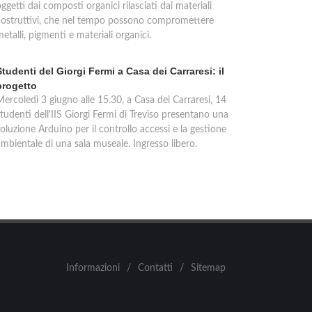
ggetti dai composti organici rilasciati dai materiali
costruttivi, che nel tempo possono compromettere
etalli, pigmenti e materiali organici.
Studenti del Giorgi Fermi a Casa dei Carraresi: il
progetto
Mercoledì 3 giugno alle 15.30, a Casa dei Carraresi, 14
tudenti dell'IIS Giorgi Fermi di Treviso presentano una
oluzione Arduino per il controllo accessi e la gestione
ambientale di una sala museale. Ingresso libero.
Informazioni
/
Contatti
/
Sitemap