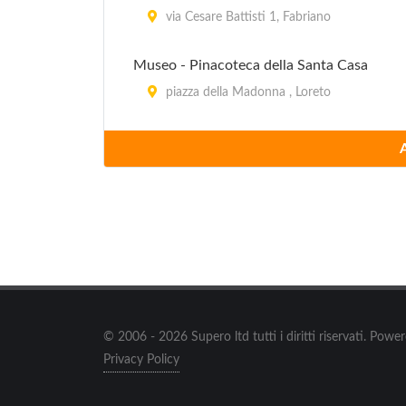
via Cesare Battisti 1, Fabriano
Museo - Pinacoteca della Santa Casa
piazza della Madonna , Loreto
Museo Adriano Colocci
piazza Colocci , Jesi
Museo Archeologico e del Territorio
piazza Federico II , Jesi
Museo Archeologico Nazionale delle Marc
via Gabriele Ferretti 6, Ancona
© 2006 - 2026 Supero ltd tutti i diritti riservati. Pow
Privacy Policy
Museo Archeologico Sentinate
piazza Giacomo Matteotti , Sessoferrato