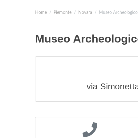
Home
Piemonte
Novara
Museo Archeologico
Museo Archeologic
via Simonett