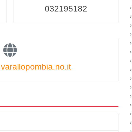
032195182
arallopombia.no.it