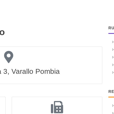
RU
o
a 3, Varallo Pombia
RE