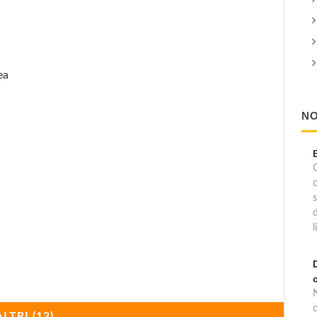
ea
NO
C
l
c
ALTRI (13)