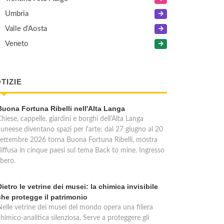
Umbria
Valle d'Aosta
Veneto
TIZIE
Buona Fortuna Ribelli nell'Alta Langa
hiese, cappelle, giardini e borghi dell'Alta Langa
cuneese diventano spazi per l'arte: dal 27 giugno al 20
settembre 2026 torna Buona Fortuna Ribelli, mostra
diffusa in cinque paesi sul tema Back to mine. Ingresso
ibero.
Dietro le vetrine dei musei: la chimica invisibile
che protegge il patrimonio
Nelle vetrine dei musei del mondo opera una filiera
himico-analitica silenziosa. Serve a proteggere gli