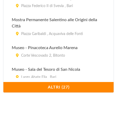
Piazza Federico II di Svevia , Bari
Mostra Permanente Salentino alle Origini della
Città
Piazza Garibaldi , Acquaviva delle Fonti
Museo - Pinacoteca Aurelio Marena
Corte Vescovado 2, Bitonto
Museo - Sala del Tesoro di San Nicola
Largo Abate Elia , Bari
ALTRI (27)
Museo Archeologico
Piazza Umberto 1, Bari
Museo Archeologico Nazionale