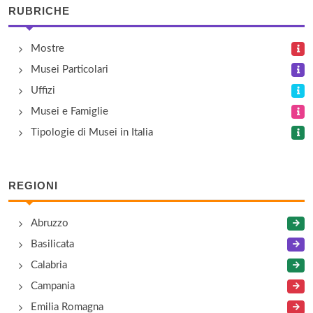
RUBRICHE
Piazza del Martiri del 1799 1, Gioia del Colle
Museo Civico
Mostre
Piazza Zanardelli 30, Altamura
Musei Particolari
Uffizi
Museo Civico
Musei e Famiglie
Via San Benedetto 18, Conversano
Tipologie di Musei in Italia
Museo Civico Archeologico
piazza 20 Settembre , Rutigliano
REGIONI
Museo Civico Eustachio Rogadeo
Abruzzo
Via Giandonato Rogadeo 52, Bitonto
Basilicata
Calabria
Campania
Emilia Romagna