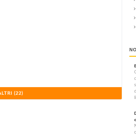
NO
C
ALTRI (22)
l
c