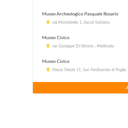
Museo Archeologico Pasquale Rosario
via Montebello 1, Ascoli Satriano
Museo Civico
via Giuseppe Di Vittorio , Mattinata
Museo Civico
Piazza Trieste 11, San Ferdinando di Puglia
Museo Civico
Corso Regina Margherita 84, Troia
Museo Civico Carlo Gaetano Nicastro
piazza Marino Bossa , Bovino