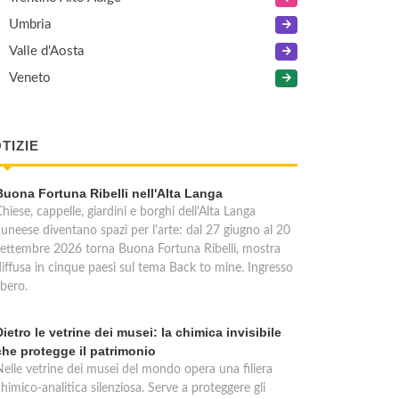
Umbria
Valle d'Aosta
Veneto
TIZIE
Buona Fortuna Ribelli nell'Alta Langa
hiese, cappelle, giardini e borghi dell'Alta Langa
cuneese diventano spazi per l'arte: dal 27 giugno al 20
settembre 2026 torna Buona Fortuna Ribelli, mostra
diffusa in cinque paesi sul tema Back to mine. Ingresso
ibero.
Dietro le vetrine dei musei: la chimica invisibile
che protegge il patrimonio
Nelle vetrine dei musei del mondo opera una filiera
himico-analitica silenziosa. Serve a proteggere gli