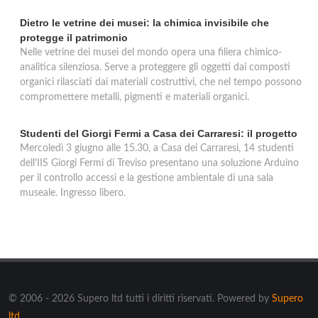
Dietro le vetrine dei musei: la chimica invisibile che
protegge il patrimonio
Nelle vetrine dei musei del mondo opera una filiera chimico-
analitica silenziosa. Serve a proteggere gli oggetti dai composti
organici rilasciati dai materiali costruttivi, che nel tempo possono
compromettere metalli, pigmenti e materiali organici.
Studenti del Giorgi Fermi a Casa dei Carraresi: il progetto
Mercoledì 3 giugno alle 15.30, a Casa dei Carraresi, 14 studenti
dell'IIS Giorgi Fermi di Treviso presentano una soluzione Arduino
per il controllo accessi e la gestione ambientale di una sala
museale. Ingresso libero.
© 2006 - 2026 Supero ltd tutti i diritti riservati. Powered by
Supero
ltd