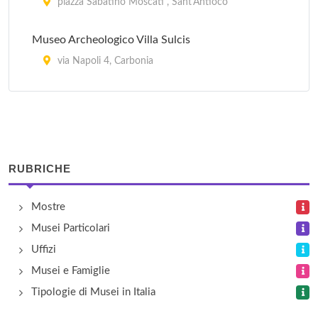
piazza Sabatino Moscati , Sant'Antioco
Museo Archeologico Villa Sulcis
via Napoli 4, Carbonia
Museo Civico
via Umberto 1, Santadi
Museo Civico di Paleontologia e Speleologia
RUBRICHE
E.A.Martel
via Campania 61, Carbonia
Mostre
Musei Particolari
Museo dell'arte Mineraria
Uffizi
via Roma 47, Iglesias
Musei e Famiglie
Tipologie di Musei in Italia
Museo Etnografico
piazza Gramsci , Fluminimaggiore