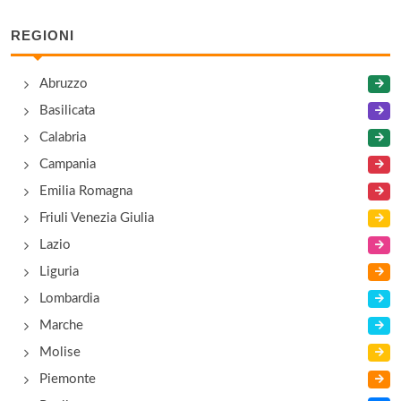
REGIONI
Museo Etnografico Su Magasinu 'e su Binu
via Necropoli , Sant'Antioco
Abruzzo
Basilicata
Museo Paleontologico
Calabria
piazza Giovanni XXIII , Fluminimaggiore
Campania
Emilia Romagna
Friuli Venezia Giulia
Lazio
Liguria
Lombardia
Marche
Molise
Piemonte