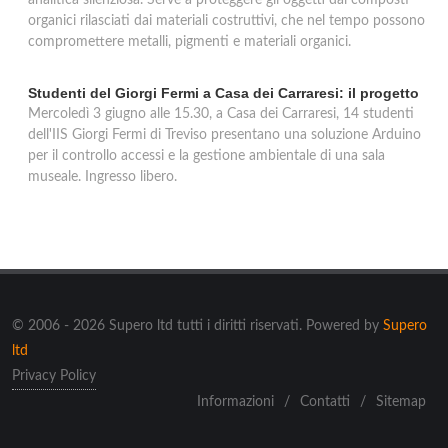
analitica silenziosa. Serve a proteggere gli oggetti dai composti
organici rilasciati dai materiali costruttivi, che nel tempo possono
compromettere metalli, pigmenti e materiali organici.
Studenti del Giorgi Fermi a Casa dei Carraresi: il progetto
Mercoledì 3 giugno alle 15.30, a Casa dei Carraresi, 14 studenti
dell'IIS Giorgi Fermi di Treviso presentano una soluzione Arduino
per il controllo accessi e la gestione ambientale di una sala
museale. Ingresso libero.
© 2006 - 2026 Supero ltd tutti i diritti riservati. Powered by
Supero
ltd
Privacy Policy
Informazioni
/
Contatti
/
Sitemap