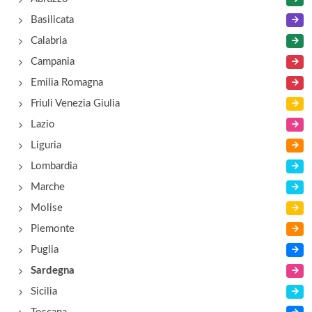
Museo del Rame e dell'Arte Tessile
Basilicata
piazza San Giuseppe 8, Isili
Calabria
Campania
Emilia Romagna
Friuli Venezia Giulia
Lazio
Liguria
Lombardia
Marche
Molise
Piemonte
Puglia
Sardegna
Sicilia