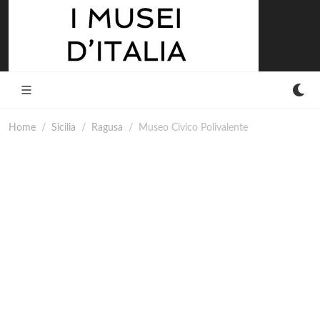
Home
Sicilia
Ragusa
Museo Civico Polivalente