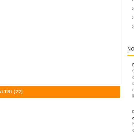
NO
C
ALTRI (22)
l
c