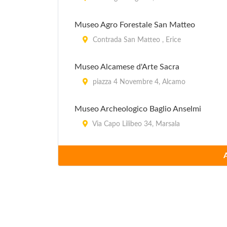
Museo Agro Forestale San Matteo
Contrada San Matteo , Erice
Museo Alcamese d'Arte Sacra
piazza 4 Novembre 4, Alcamo
Museo Archeologico Baglio Anselmi
Via Capo Lilibeo 34, Marsala
Museo Civico
Via F.D'Aguirre , Salemi
Museo Civico
Piazza Plebiscito 2, Mazara del Vallo