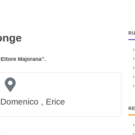
RU
onge
 "Ettore Majorana".
 Domenico , Erice
RE