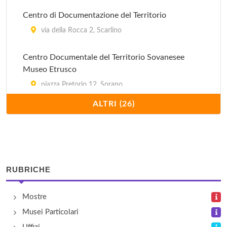
Centro di Documentazione del Territorio
via della Rocca 2, Scarlino
Centro Documentale del Territorio Sovanesee
Museo Etrusco
piazza Pretorio 12, Sorano
ALTRI (26)
La Resistenza Massetana - Mostra Permanente
via Norma Parenti 69, Massa Marittima
Maestri d'Ascia all'Argentario - L'arte di far navigare
il legno
RUBRICHE
In provincia di Grosseto, Regione Toscana
Mostre
Memorie Sommerse - Archeologia Subacquea in
Musei Particolari
Toscana