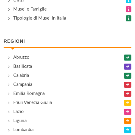
Uffizi
In provincia di Grosseto, Regione Toscana
Musei e Famiglie
Tipologie di Musei in Italia
Musei Civico di Storia Locale Ildebrando
Imberciadori
via Ugurgieri 3, Grosseto
REGIONI
Museo Archeologico
Abruzzo
Piazza Pretorio 4, Scansano
Basilicata
Calabria
Museo Archeologico
Campania
Piazza Garibaldi 9, Massa Marittima
Emilia Romagna
Friuli Venezia Giulia
Lazio
Liguria
Lombardia