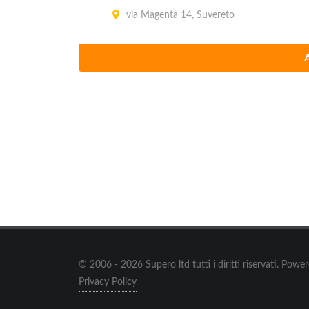
via Magenta 14, Suvereto
Museo Civico Archeologico
via del Castello 24, Rosignano Marittimo
Museo Civico Archeologico
località La Cinquantina , Cecina
Museo Civico Archeologico della Linguella
via Calata Buccari 5, Portoferraio
Museo Civico Giovanni Fattori
via Sant Jacopo in Acquaviva 65, Livorno
© 2006 - 2026 Supero ltd tutti i diritti riservati. Pow
Museo dei Minerali e Arte Mineraria
Privacy Policy
via Magenta 26, Rio Marina