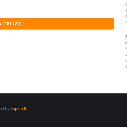
c
o
m
ALTRI (22)
s
s
ered by
Supero ltd