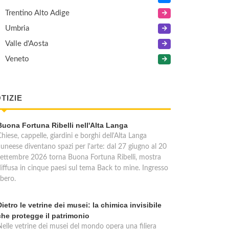
Trentino Alto Adige
Umbria
Valle d'Aosta
Veneto
TIZIE
Buona Fortuna Ribelli nell'Alta Langa
hiese, cappelle, giardini e borghi dell'Alta Langa
cuneese diventano spazi per l'arte: dal 27 giugno al 20
settembre 2026 torna Buona Fortuna Ribelli, mostra
diffusa in cinque paesi sul tema Back to mine. Ingresso
ibero.
Dietro le vetrine dei musei: la chimica invisibile
che protegge il patrimonio
Nelle vetrine dei musei del mondo opera una filiera