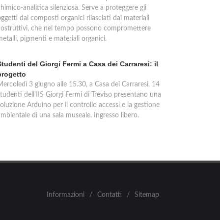
himico-analitica silenziosa. Serve a proteggere gli
ggetti dai composti organici rilasciati dai materiali
costruttivi, che nel tempo possono compromettere
etalli, pigmenti e materiali organici.
Studenti del Giorgi Fermi a Casa dei Carraresi: il
progetto
Mercoledì 3 giugno alle 15.30, a Casa dei Carraresi, 14
tudenti dell'IIS Giorgi Fermi di Treviso presentano una
oluzione Arduino per il controllo accessi e la gestione
ambientale di una sala museale. Ingresso libero.
Informazioni
/
Contatti
/
Sitemap