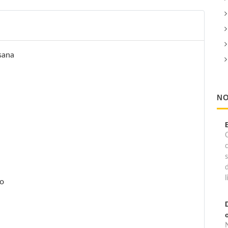
sana
NO
C
l
io