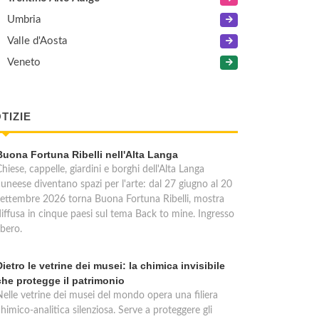
Umbria
Valle d'Aosta
Veneto
TIZIE
Buona Fortuna Ribelli nell'Alta Langa
hiese, cappelle, giardini e borghi dell'Alta Langa
cuneese diventano spazi per l'arte: dal 27 giugno al 20
settembre 2026 torna Buona Fortuna Ribelli, mostra
diffusa in cinque paesi sul tema Back to mine. Ingresso
ibero.
Dietro le vetrine dei musei: la chimica invisibile
che protegge il patrimonio
Nelle vetrine dei musei del mondo opera una filiera
himico-analitica silenziosa. Serve a proteggere gli