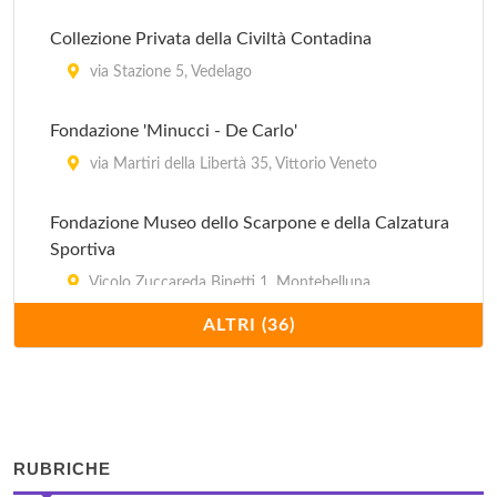
Collezione Privata della Civiltà Contadina
via Stazione 5, Vedelago
Fondazione 'Minucci - De Carlo'
via Martiri della Libertà 35, Vittorio Veneto
Fondazione Museo dello Scarpone e della Calzatura
Sportiva
Vicolo Zuccareda Binetti 1, Montebelluna
ALTRI (36)
Galleria Civica d'Arte Medievale Moderna e
Contemporanea 'Vittorio Emanuele II'
viale della Vittoria 321, Vittorio Veneto
Galleria Vittorio Emanuele III
RUBRICHE
via Madonna del Covolo , Crespano del Grappa