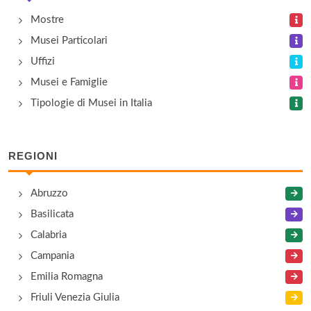
Mostre
Musei Civico Naturalistico e Storico della Grande
Musei Particolari
Guerra
Uffizi
via Antonio Caccianiga 71, Maserada sul Piave
Musei e Famiglie
Tipologie di Musei in Italia
Museo Agricolo e dell'Arte Conciaria Chiminelli
via Lama 1, Castelfranco Veneto
REGIONI
Museo Brandolini Rota
via Brandolini 6, Oderzo
Abruzzo
Basilicata
Museo Canoviano
Calabria
Piazza Canova 74, Possagno
Campania
Emilia Romagna
Friuli Venezia Giulia