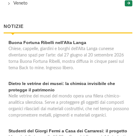
Veneto
NOTIZIE
Buona Fortuna Ribelli nell'Alta Langa
Chiese, cappelle, giardini e borghi dell'Alta Langa cuneese
diventano spazi per l'arte: dal 27 giugno al 20 settembre 2026
torna Buona Fortuna Ribelli, mostra diffusa in cinque paesi sul
tema Back to mine. Ingresso libero.
Dietro le vetrine dei musei: la chimica invisibile che
protegge il patrimonio
Nelle vetrine dei musei del mondo opera una filiera chimico-
analitica silenziosa. Serve a proteggere gli oggetti dai composti
organici rilasciati dai materiali costruttivi, che nel tempo possono
compromettere metalli, pigmenti e materiali organici.
Studenti del Giorgi Fermi a Casa dei Carraresi: il progetto