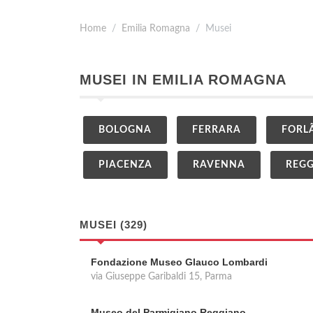
Home
Emilia Romagna
Musei
MUSEI IN EMILIA ROMAGNA
BOLOGNA
FERRARA
FORL
PIACENZA
RAVENNA
REGG
MUSEI (329)
Fondazione Museo Glauco Lombardi
via Giuseppe Garibaldi 15, Parma
Museo del Parmigiano Reggiano