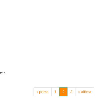
ttini
«
prima
1
2
3
»
ultima