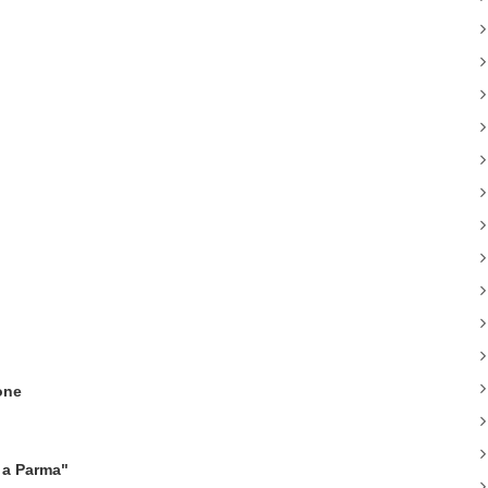
one
 a Parma"