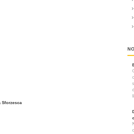
NO
C
l
a Sforzesca
c