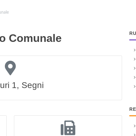
unale
RU
co Comunale
uri 1, Segni
RE