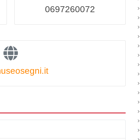
0697260072
seosegni.it