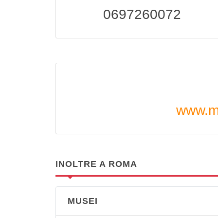
0697260072
www.mu
INOLTRE A ROMA
MUSEI