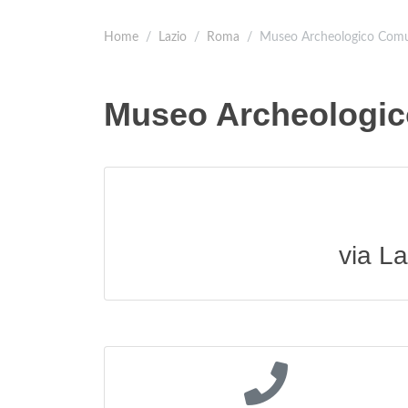
Home
Lazio
Roma
Museo Archeologico Com
Museo Archeologi
via La