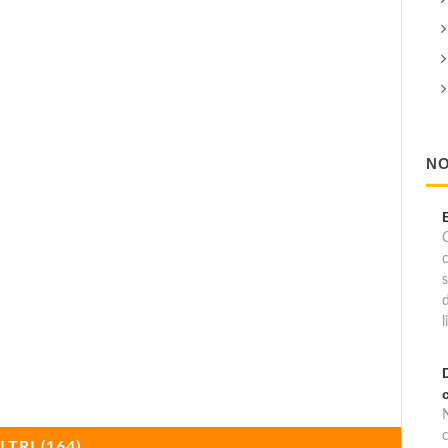
NO
C
l
c
LTRI (164)