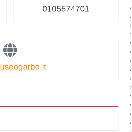
0105574701
seogarbo.it