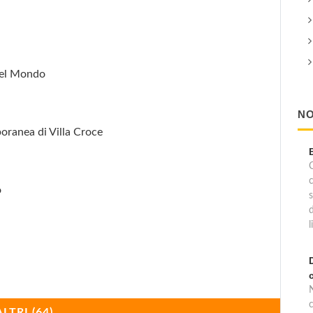
 del Mondo
NO
oranea di Villa Croce
C
o
l
c
ALTRI (64)