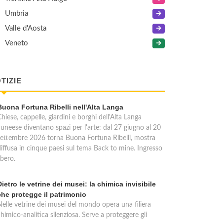
Umbria
Valle d'Aosta
Veneto
TIZIE
Buona Fortuna Ribelli nell'Alta Langa
hiese, cappelle, giardini e borghi dell'Alta Langa
cuneese diventano spazi per l'arte: dal 27 giugno al 20
settembre 2026 torna Buona Fortuna Ribelli, mostra
diffusa in cinque paesi sul tema Back to mine. Ingresso
ibero.
Dietro le vetrine dei musei: la chimica invisibile
che protegge il patrimonio
Nelle vetrine dei musei del mondo opera una filiera
himico-analitica silenziosa. Serve a proteggere gli