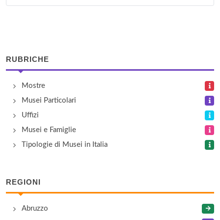
Museo Civico Archeologico - Quadreria Comunale
via Trento e Trieste 1, Monterubbiano
Museo della Civiltà Contadina - Museo dei Fossili
RUBRICHE
largo Giacomo Leopardi 1, Amandola
Mostre
Museo Diocesano
Musei Particolari
piazza del Girfalco 1, Fermo
Uffizi
Musei e Famiglie
Tipologie di Musei in Italia
REGIONI
Abruzzo