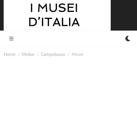
Home
Molise
Campobasso
Musei