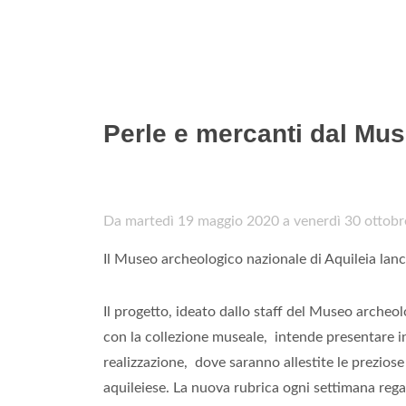
Perle e mercanti dal Mus
Da martedì 19 maggio 2020 a venerdì 30 ottob
Il Museo archeologico nazionale di Aquileia lanci
Il progetto, ideato dallo staff del Museo archeol
con la collezione museale, intende presentare in
realizzazione, dove saranno allestite le prezios
aquileiese. La nuova rubrica ogni settimana regale