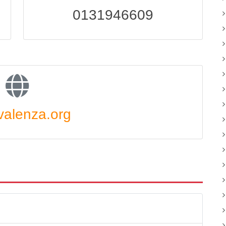
0131946609
alenza.org