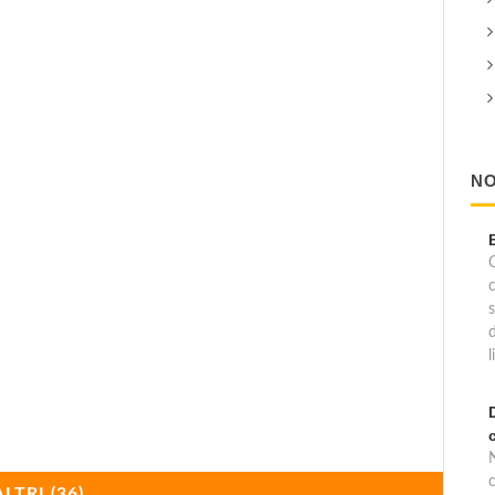
NO
C
l
c
ALTRI (36)