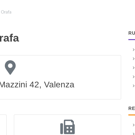
e Orafa
RU
rafa
Mazzini 42, Valenza
RE