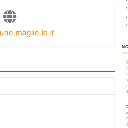
ne.maglie.le.it
NO
C
l
c