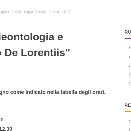
ogia e Paletnologia "Decio De Lorentiis"
RU
leontologia e
 De Lorentiis"
gno come indicato nella tabella degli orari.
RE
re
 12.30