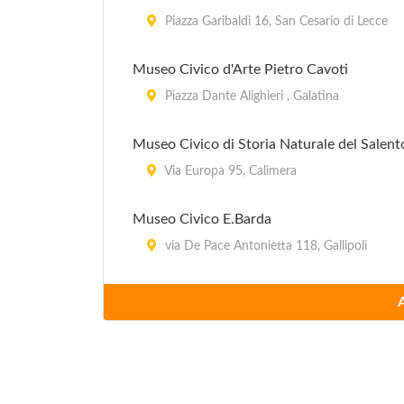
Piazza Garibaldi 16, San Cesario di Lecce
Museo Civico d'Arte Pietro Cavoti
Piazza Dante Alighieri , Galatina
Museo Civico di Storia Naturale del Salent
Via Europa 95, Calimera
Museo Civico E.Barda
via De Pace Antonietta 118, Gallipoli
Museo Civico Messapico
via Kennedy , Alezio
Museo Civico Salvatore Zecca
Via della Zecca 1, Ugento