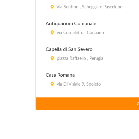
Via Sentino , Scheggia e Pascelupo
Antiquarium Comunale
via Cornaletto , Corciano
Capella di San Severo
piazza Raffaello , Perugia
Casa Romana
via Di Visiale 9, Spoleto
Centro della Scienza Perugia Officina per l
via del Melo 34, Perugia
Centro di Documentazione Permanente su An
via Ritorta 1, Tuoro sul Trasimeno