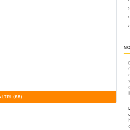
NO
C
l
a Scienza e la Tecnologia – POST
ALTRI (88)
nibale e la Battaglia del Trasimeno
c