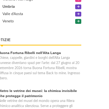
Umbria
Valle d'Aosta
Veneto
TIZIE
Buona Fortuna Ribelli nell'Alta Langa
hiese, cappelle, giardini e borghi dell'Alta Langa
cuneese diventano spazi per l'arte: dal 27 giugno al 20
settembre 2026 torna Buona Fortuna Ribelli, mostra
diffusa in cinque paesi sul tema Back to mine. Ingresso
ibero.
Dietro le vetrine dei musei: la chimica invisibile
che protegge il patrimonio
Nelle vetrine dei musei del mondo opera una filiera
himico-analitica silenziosa. Serve a proteggere gli