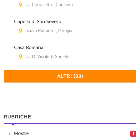
via Cornaletto , Corciano
Capella di San Severo
piazza Raffaello , Perugia
Casa Romana
via Di Visiale 9, Spoleto
Centro della Scienza Perugia Officina per la Scienza
ALTRI (88)
e la Tecnologia – POST
via del Melo 34, Perugia
Centro delle Tradizioni Popolari
RUBRICHE
località Garavelle , Città di Castello
Centro di Documentazione Permanente su Annibale
Mostre