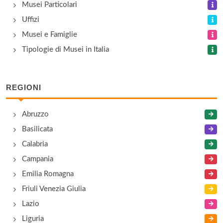
e la Battaglia del Trasimeno
Musei Particolari
via Ritorta 1, Tuoro sul Trasimeno
Uffizi
Musei e Famiglie
Centro di Valorizzazione dei Prodotti Tipici
Tipologie di Musei in Italia
via della Torre 10, Corciano
Collezione Antonio Verri e Paolo De Simone
REGIONI
via Guglielmo Marconi , Città della Pieve
Abruzzo
Collezione Straka - Coppa
Basilicata
Via Flaminia 70, Spello
Calabria
Campania
Emilia Romagna
Friuli Venezia Giulia
Lazio
Liguria