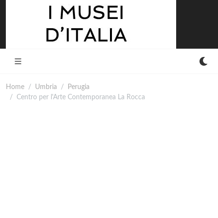
Home
Umbria
Perugia
Centro per l'Arte Contemporanea La Rocca