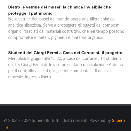
Dietro le vetrine dei musei: la chimica invisibile che
protegge il patrimonio
Nelle vetrine dei musei del mondo opera una filiera chimico-
analitica silenziosa. Serve a proteggere gli oggetti dai composti
organici rilasciati dai materiali costruttivi, che nel tempo possono
compromettere metalli, pigmenti e materiali organici.
Studenti del Giorgi Fermi a Casa dei Carraresi: il progetto
Mercoledì 3 giugno alle 15.30, a Casa dei Carraresi, 14 studenti
dell'IIS Giorgi Fermi di Treviso presentano una soluzione Arduino
per il controllo accessi e la gestione ambientale di una sala
museale. Ingresso libero.
© 2006 - 2026 Supero ltd tutti i diritti riservati. Powered by
Supero
ltd